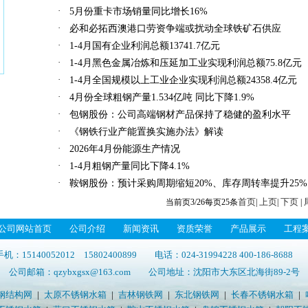
·
5月份重卡市场销量同比增长16%
·
必和必拓西澳港口劳资争端或扰动全球铁矿石供应
·
1-4月国有企业利润总额13741.7亿元
·
1-4月黑色金属冶炼和压延加工业实现利润总额75.8亿元
·
1-4月全国规模以上工业企业实现利润总额24358.4亿元
·
4月份全球粗钢产量1.534亿吨 同比下降1.9%
·
包钢股份：公司高端钢材产品保持了稳健的盈利水平
·
《钢铁行业产能置换实施办法》解读
·
2026年4月份能源生产情况
·
1-4月粗钢产量同比下降4.1%
·
鞍钢股份：预计采购周期缩短20%、库存周转率提升25%
首页
上页
下页
当前页3/26每页25条
|
|
|
公司网站首页
公司介绍
新闻资讯
资质荣誉
产品展示
工程
40052012 15802400899 电话：024-31994228 400-186-8688 
公司邮箱：qzybxgsx@163.com 公司地址：沈阳市大东区北海街89-2号
钢结构网
|
太原不锈钢水箱
|
吉林钢铁网
|
东北钢铁网
|
长春不锈钢水箱
|