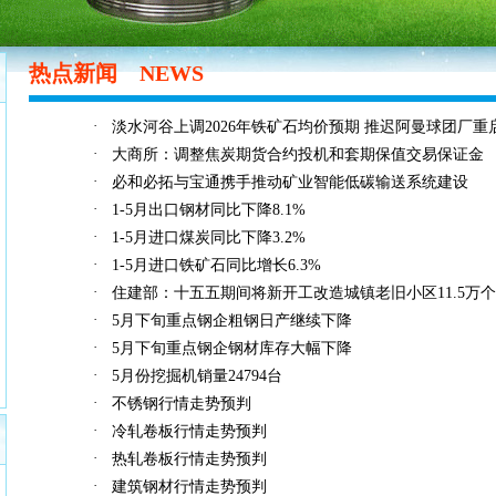
热点新闻
NEWS
·
淡水河谷上调2026年铁矿石均价预期 推迟阿曼球团厂重
·
大商所：调整焦炭期货合约投机和套期保值交易保证金
·
必和必拓与宝通携手推动矿业智能低碳输送系统建设
·
1-5月出口钢材同比下降8.1%
·
1-5月进口煤炭同比下降3.2%
·
1-5月进口铁矿石同比增长6.3%
·
住建部：十五五期间将新开工改造城镇老旧小区11.5万个
·
5月下旬重点钢企粗钢日产继续下降
·
5月下旬重点钢企钢材库存大幅下降
·
5月份挖掘机销量24794台
·
不锈钢行情走势预判
·
冷轧卷板行情走势预判
·
热轧卷板行情走势预判
·
建筑钢材行情走势预判