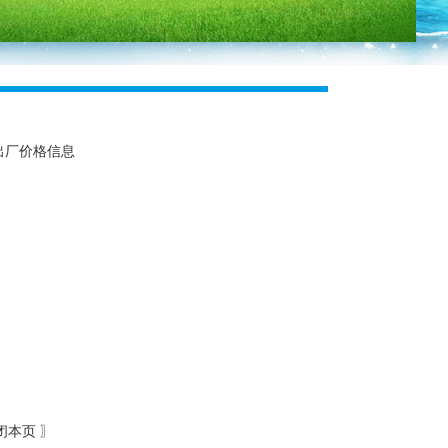
出厂价格信息
闭本页
〗